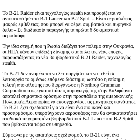
Το B-21 Raider είναι τεχνολογίας stealth και προορίζεται να
αντικαταστήσει τα B-1 Lancer και B-2 Spirit – Είναι αεροσκάφος
μακράς εμβέλειας, που μπορεί να φέρει συμβατικά και πυρηνικά
όπλα – Σε διαδικασία παραγωγής τα πρώτα 6 δοκιμαστικά
αεροσκάφη
Την ίδια στιγμή που η Ρωσία διεξάγει τον πόλεμο στην Ουκρανία,
οι ΗΠΑ κάνουν επίδειξη δύναμης στα όπλα της νέας εποχής,
παρουσιάζοντας το νέο βομβαρδιστικό B-21 Raider, τεχνολογίας
stealth.
Tο B-21 δεν αναμένεται να λειτουργήσει και να τεθεί σε
λειτουργία το αμέσως επόμενο διάστημα, ωστόσο η επίσημη
τελετή αποκάλυψης που διοργάνωσε η Northrop Grumman
Corporation στις εγκαταστάσεις παραγωγής της στην Καλιφόρνια
αποτελεί σημαντικό ορόσημο στην προσπάθεια της αμερικανικής
Πολεμικής Αεροπορίας να εκσυγχρονίσει τις μαχητικές ικανότητες.
Το B-21 έχει σχεδιαστεί για να είναι ένα πιο ικανό και
προσαρμόσιμο, υπερσύγχρονο αεροσκάφος που θα αντικαταστήσει
σταδιακά τα γηρασμένα βομβαρδιστικά B-1 Lancer και B-2 Spirit
που βρίσκονται τώρα σε υπηρεσία.
Σύμφωνα με τις απαιτήσεις σχεδιασμού, το B-21 είναι ένα