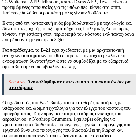
Το Whiteman AFB, Missouri, και το Dyess AFB, Texas, είναι οι
προτιμώμενες τοποθεσίες για τις υπόλοιπες βάσεις στο σπίτι.
Καθένας θα λάβει αεροσκάφη μόλις γίνουν διαθέσιμα.
Εκτός από την κατασκευή ενός βομβαρδιστικού με τεχνολογία και
δυνατότητες αιχμής, οι αξιωματούχοι της Πολεμικής Αεροπορίας
τόνισαν την εστίαση στον περιορισμό του κόστους ενώ ταυτόχρονα
επιτρέπουν τη μέγιστη ευελιξία.
Για παράδειγμα, το B-21 έχει σχεδιαστεί με μια αρχιτεκτονική
ανοιχτών συστημάτων που θα επιτρέψει την ταχεία μελλοντική
ενσωμάτωση δυνατοτήτων ώστε να συμβαδίζει με το εξαιρετικά
αμφισβητούμενο περιβάλλον απειλής.
See also
Ανακαλύφθηκαν οκτώ από τα πιο «καυτά» άστρα
στο σύμπαν
Ο σχεδιασμός του B-21 βασίζεται σε σταθερές απαιτήσεις με
υπάρχουσα και ώριμη τεχνολογία για τον έλεγχο του κόστους του
προγράμματος. Στην πραγματικότητα, ο κύριος ανάδοχος του
αεροπλάνου, η Northrop Grumman, έχει λάβει οδηγίες να
χρησιμοποιήσει διαδικασίες παραγωγής, εργαλεία παραγωγής και
εργατικό δυναμικό παραγωγής που διασφαλίζει τη διαρκή και
απρόσκοπτη παραγωγή, αποφεύγοντας περιττές δαπάνες.