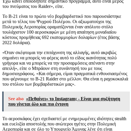
Έχω κάνει οποιοδήποτε σημαντικό πρόγραμμα, αυτό είναι μέρος
του πνεύματος του Raider», είπε.
Το B-21 είναι το πρώτο νέο βομβαρδιστικό που παρουσιάστηκε
μετά το τέλος του Ψυχρού Πολέμου. Οι αξιωματούχοι της
Πολεμικής Αεροπορίας οραματίζονται έναν απόλυτο στόλο
τουλάχιστον 100 αεροσκαφών με μέση απαίτηση μοναδιαίου
κόστους προμήθειας 692 εκατομμυρίων δολαρίων (έτος βάσης
2022 δολάρια).
«Όταν σκέφτομαι την επιτάχυνση της αλλαγής, αυτό ακριβώς
σημαίνει να μπορείς να φέρεις αυτό το είδος ικανότητας πολύ
γρήγορα και να μπορείς να την προσαρμόσεις απέναντι στην
απειλή», είπε ο Μπράουν στη συνάντησή του με τους
δημοσιογράφους. «Και σήμερα, είμαι πραγματικά ενθουσιασμένος
που φέρνουμε το B-21 Raider στο μέλλον. Θα είναι η ραχοκοκαλιά
του στόλου των βομβαρδιστικών μας».
See also
«Πεθαίνει» το Instagram; - Είναι μια συζήτηση
που γίνεται όλο και πιο έντονη
Το αεροσκάφος έχει σχεδιαστεί με ενημερωμένες ιδιότητες stealth
και ευελιξία αποστολής που ανώτεροι ηγέτες στην Πολεμική
Αεροπορία και σε όλο το Υπουργείο Άμυνας λένε ότι είναι