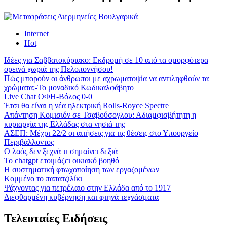
Internet
Hot
Ιδέες για Σαββατοκύριακο: Εκδρομή σε 10 από τα ομορφότερα
ορεινά χωριά της Πελοποννήσου!
Πώς μπορούν οι άνθρωποι με αχρωματοψία να αντιληφθούν τα
χρώματα;-Το μοναδικό Κωδικαλφάβητο
Live Chat ΟΦΗ-Βόλος 0-0
Έτσι θα είναι η νέα ηλεκτρική Rolls-Royce Spectre
Απάντηση Κομισιόν σε Τσαβούσογλου: Αδιαμφισβήτητη η
κυριαρχία της Ελλάδας στα νησιά της
ΑΣΕΠ: Μέχρι 22/2 οι αιτήσεις για τις θέσεις στο Υπουργείο
Περιβάλλοντος
Ο λαός δεν ξεχνά τι σημαίνει δεξιά
Το chatgpt ετοιμάζει οικιακό βοηθό
Η συστηματική φτωχοποίηση των εργαζομένων
Κομμένο το παπατζιλίκι
Ψάχνοντας για πετρέλαιο στην Ελλάδα από το 1917
Διεφθαρμένη κυβέρνηση και φτηνά τεχνάσματα
Τελευταίες Ειδήσεις