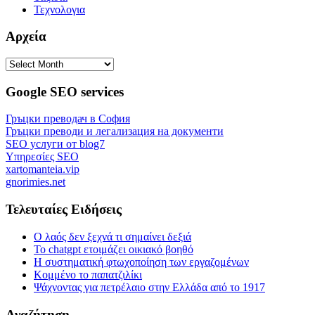
Τεχνολογια
Αρχεία
Αρχεία
Google SEO services
Гръцки преводач в София
Гръцки преводи и легализация на документи
SEO услуги от blog7
Υπηρεσίες SEO
xartomanteia.vip
gnorimies.net
Τελευταίες Ειδήσεις
Ο λαός δεν ξεχνά τι σημαίνει δεξιά
Το chatgpt ετοιμάζει οικιακό βοηθό
Η συστηματική φτωχοποίηση των εργαζομένων
Κομμένο το παπατζιλίκι
Ψάχνοντας για πετρέλαιο στην Ελλάδα από το 1917
Αναζήτηση