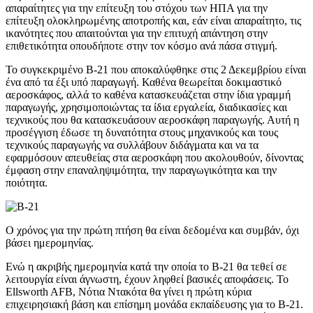
απαραίτητες για την επίτευξη του στόχου των ΗΠΑ για την
επίτευξη ολοκληρωμένης αποτροπής και, εάν είναι απαραίτητο, τις
ικανότητες που απαιτούνται για την επιτυχή απάντηση στην
επιθετικότητα οπουδήποτε στην τον κόσμο ανά πάσα στιγμή.
Το συγκεκριμένο B-21 που αποκαλύφθηκε στις 2 Δεκεμβρίου είναι
ένα από τα έξι υπό παραγωγή. Καθένα θεωρείται δοκιμαστικό
αεροσκάφος, αλλά το καθένα κατασκευάζεται στην ίδια γραμμή
παραγωγής, χρησιμοποιώντας τα ίδια εργαλεία, διαδικασίες και
τεχνικούς που θα κατασκευάσουν αεροσκάφη παραγωγής. Αυτή η
προσέγγιση έδωσε τη δυνατότητα στους μηχανικούς και τους
τεχνικούς παραγωγής να συλλάβουν διδάγματα και να τα
εφαρμόσουν απευθείας στα αεροσκάφη που ακολουθούν, δίνοντας
έμφαση στην επαναληψιμότητα, την παραγωγικότητα και την
ποιότητα.
Ο χρόνος για την πρώτη πτήση θα είναι δεδομένα και συμβάν, όχι
βάσει ημερομηνίας.
Ενώ η ακριβής ημερομηνία κατά την οποία το B-21 θα τεθεί σε
λειτουργία είναι άγνωστη, έχουν ληφθεί βασικές αποφάσεις. Το
Ellsworth AFB, Νότια Ντακότα θα γίνει η πρώτη κύρια
επιχειρησιακή βάση και επίσημη μονάδα εκπαίδευσης για το B-21.