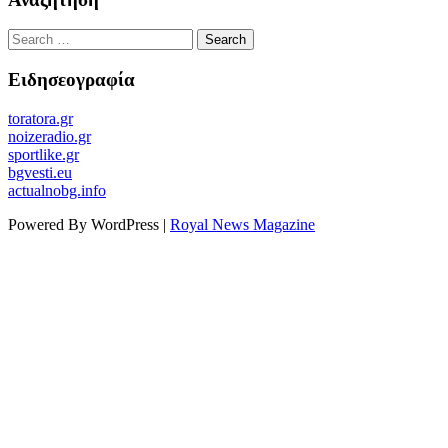
Search
for:
Ειδησεογραφία
toratora.gr
noizeradio.gr
sportlike.gr
bgvesti.eu
actualnobg.info
Powered By WordPress |
Royal News Magazine