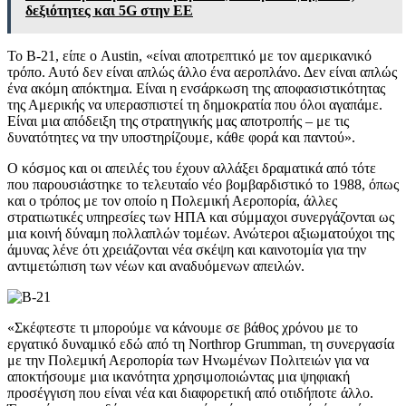
δεξιότητες και 5G στην ΕΕ
Το B-21, είπε ο Austin, «είναι αποτρεπτικό με τον αμερικανικό
τρόπο. Αυτό δεν είναι απλώς άλλο ένα αεροπλάνο. Δεν είναι απλώς
ένα ακόμη απόκτημα. Είναι η ενσάρκωση της αποφασιστικότητας
της Αμερικής να υπερασπιστεί τη δημοκρατία που όλοι αγαπάμε.
Είναι μια απόδειξη της στρατηγικής μας αποτροπής – με τις
δυνατότητες να την υποστηρίζουμε, κάθε φορά και παντού».
Ο κόσμος και οι απειλές του έχουν αλλάξει δραματικά από τότε
που παρουσιάστηκε το τελευταίο νέο βομβαρδιστικό το 1988, όπως
και ο τρόπος με τον οποίο η Πολεμική Αεροπορία, άλλες
στρατιωτικές υπηρεσίες των ΗΠΑ και σύμμαχοι συνεργάζονται ως
μια κοινή δύναμη πολλαπλών τομέων. Ανώτεροι αξιωματούχοι της
άμυνας λένε ότι χρειάζονται νέα σκέψη και καινοτομία για την
αντιμετώπιση των νέων και αναδυόμενων απειλών.
«Σκέφτεστε τι μπορούμε να κάνουμε σε βάθος χρόνου με το
εργατικό δυναμικό εδώ από τη Northrop Grumman, τη συνεργασία
με την Πολεμική Αεροπορία των Ηνωμένων Πολιτειών για να
αποκτήσουμε μια ικανότητα χρησιμοποιώντας μια ψηφιακή
προσέγγιση που είναι νέα και διαφορετική από οτιδήποτε άλλο.