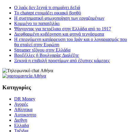
Ο λαός δεν ξεχνά τι σημαίνει δεξιά
Το chatgpt ετοιμάζει οικιακό βοηθό
Η συστηματική φτωχοποίηση των εργαζομένων
Κομμένο το παπατζιλίκι
Ψάχνοντας για πετρέλαιο στην Ελλάδα από το 1917
Διεφθαρμένη κυβέρνηση και φτηνά τεχνάσματα
Η επερχόμενη κατάρρευση του Ιράν και ο λογαριασμός που
θα σταλεί στην Ευρώπη
Streamer τζόγου στην Ελλάδα
Βρυξέλλες ή Βουλγαρία; Διαλέξτε
Ξεκινά η επιβολή προστίμων από έξυπνες κάμερες
Κατηγορίες
DR Money
Αγορές
Αθλητικα
Αυτοκινητο
Διεθνη
Ελλαδα
Ταξιδια